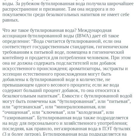
воды. За рубежом бутилированная вода получила широчайшее
распространение и признание. Там она недорога и по
покупаемости среди безалкогольных напитков не имеет себе
равных.
Что же такое бутилированная вода? Международная
ассоциация бутилированной воды (IBWA) дает ей такое
определение: “Вода считается бутилированной, если она
соответствует государственным стандартам, гигиеническим
требованиям к питьевой воде, помещена в гигиенический
контейнер и продается для потребления человеком. При этом
она не должна содержать подсластителей или добавок
искусственного происхожденя; ароматизаторы, экстракты и
эссенции естественного происхождения могут быть
добавлены к бутилированной воде в количестве, не
превышающем одного весового процента; если же вода
содержит больший процент добавок, то она относится к
безалкогольным напиткам”. Емкости с бутилированной водой
могут быть помечены как “бутилированная”, или “питьевая”,
или “артезианская”, или “минерализованная, или
“очищенная”, или “ключевая”, или “колодезная”, или
“газированная”. Бутилированная вода также подразделяется
на воду для персонального и хозяйственного употребления;
последняя, как правило, негазированная вода в ПЭТ бутылях
(3 и более литров). Бутилированная вода подразделяется на