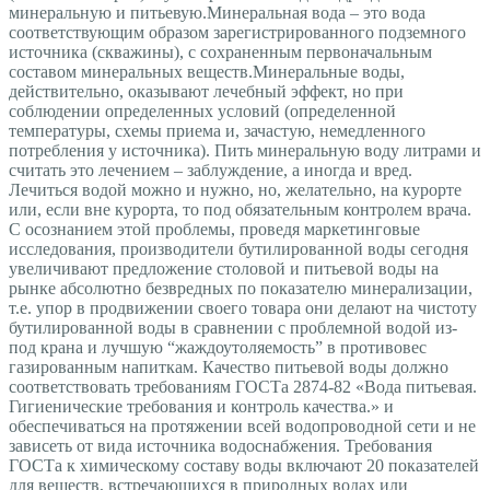
минеральную и питьевую.Минеральная вода – это вода
соответствующим образом зарегистрированного подземного
источника (скважины), с сохраненным первоначальным
составом минеральных веществ.Минеральные воды,
действительно, оказывают лечебный эффект, но при
соблюдении определенных условий (определенной
температуры, схемы приема и, зачастую, немедленного
потребления у источника). Пить минеральную воду литрами и
считать это лечением – заблуждение, а иногда и вред.
Лечиться водой можно и нужно, но, желательно, на курорте
или, если вне курорта, то под обязательным контролем врача.
С осознанием этой проблемы, проведя маркетинговые
исследования, производители бутилированной воды сегодня
увеличивают предложение столовой и питьевой воды на
рынке абсолютно безвредных по показателю минерализации,
т.е. упор в продвижении своего товара они делают на чистоту
бутилированной воды в сравнении с проблемной водой из-
под крана и лучшую “жаждоутоляемость” в противовес
газированным напиткам. Качество питьевой воды должно
соответствовать требованиям ГОСТа 2874-82 «Вода питьевая.
Гигиенические требования и контроль качества.» и
обеспечиваться на протяжении всей водопроводной сети и не
зависеть от вида источника водоснабжения. Требования
ГОСТа к химическому составу воды включают 20 показателей
для веществ, встречающихся в природных водах или