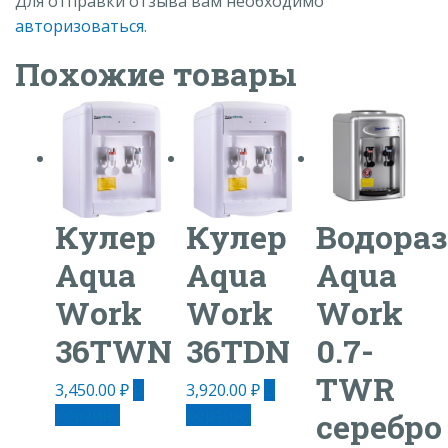
Для отправки отзыва вам необходимо
авторизоваться
.
Похожие товары
Кулер
Кулер
Водора
Aqua
Aqua
Aqua
Work
Work
Work
36TWN
36TDN
0.7-
TWR
3,450.00
₽
В
3,920.00
₽
В
корзину
корзину
серебро