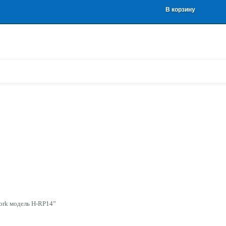
В корзину
Work модель H-RP14”