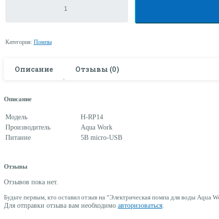
товара
Электрическая
помпа
для
воды
Категория:
Помпы
Aqua
Work
модель
H-
Описание
Отзывы (0)
RP14
Описание
Модель
H-RP14
Производитель
Aqua
Work
Питание
5В
micro-USB
Отзывы
Отзывов пока нет.
Будьте первым, кто оставил отзыв на “Электрическая помпа для воды Aqua 
Для отправки отзыва вам необходимо
авторизоваться
.