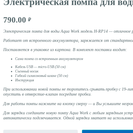
Электрическая помпа для во
790.00
₽
Электрическая помпа для воды
Aqua
Work
модель H-RP14 — отличное р
Работает от встроенного аккумулятора, заряжается от стандартно
Поставляется в упаковке из картона. В комплект поставки входит:
Сама помпа со встроенным аккумулятором
Кабель USB —
micro-USB
(50 см)
Съемный носик
Гибкий силиконовый шланг (50 см)
Инструкция
При использовании новой помпы не торопитесь срывать
пробку
с 19-ли
опустить в отверстие-клапан посредине пробки.
Для работы помпы нажмите на кнопку сверху — и Вы услышите негром
Для зарядки соедините новую помпу
Aqua
Work
с любым зарядным устр
автоматически подсвечивается. Одной зарядки хватает на использован
Количество