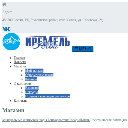
Адрес:
453700 Россия, РБ, Учалинский район, село Учалы, ул. Советская, 2д
МЕНЮ
Главная
Новости
Магазин
Мой аккаунт
Оформление заказа
Корзина
О компании
Вакансии
Награды
Политика конфиденциальности
Контакты
Магазин
Минеральные и питьевые воды Башкортостана
Товары
Помпы
Электрическая помпа дл