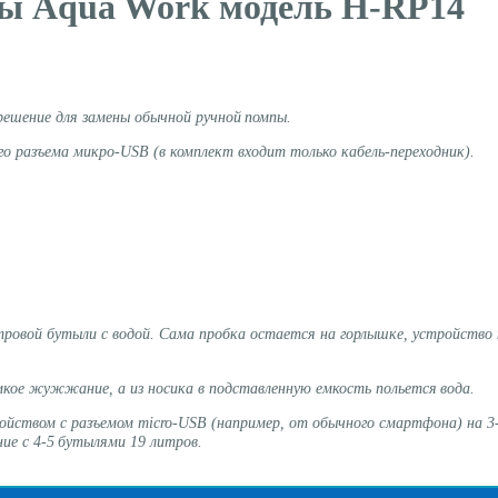
ды Aqua Work модель H-RP14
ешение для замены обычной ручной помпы.
го разъема
микро-
USB
(в комплект входит только кабель-переходник).
тровой бутыли с водой. Сама пробка остается на горлышке, устройство н
кое жужжание, а из носика в подставленную емкость польется вода.
ойством с разъемом
micro-USB
(например, от обычного смартфона) на 3-
ие с 4-5 бутылями 19
литров.