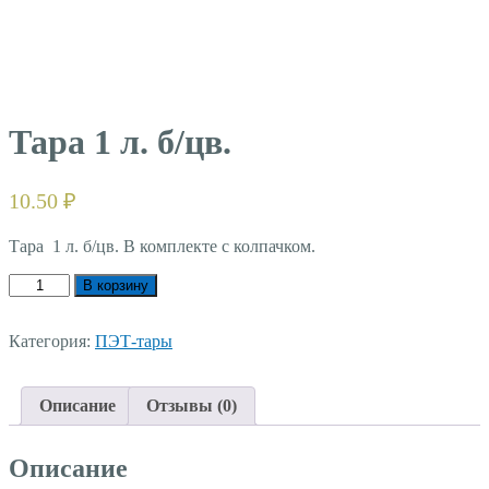
Тара 1 л. б/цв.
10.50
₽
Тара 1
л.
б
/
цв
.
В комплекте с колпачком.
Количество
В корзину
товара
Тара
1
Категория:
ПЭТ-тары
л.
б/
цв.
Описание
Отзывы (0)
Описание