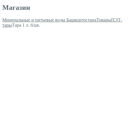
Магазин
Минеральные и питьевые воды Башкортостана
Товары
ПЭТ-
тары
Тара 1 л. б/цв.