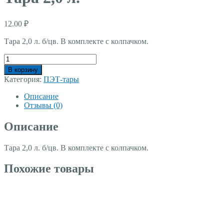
12.00
₽
Тара 2,0
л.
б
/
цв
.
В комплекте с колпачком.
Количество
товара
В корзину
Тара
Категория:
ПЭТ-тары
2,0
л.
Описание
Отзывы (0)
Описание
Тара 2,0
л.
б
/
цв
.
В комплекте с колпачком.
Похожие товары