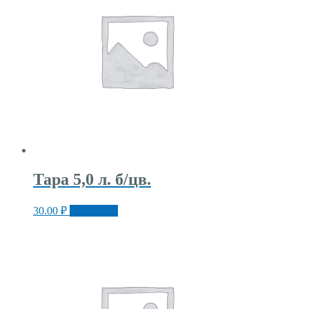
Тара 5,0 л. б/цв.
30.00
₽
В корзину