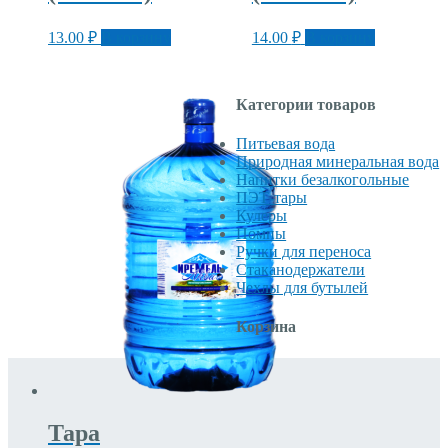
13.00
₽
В корзину
14.00
₽
В корзину
Категории товаров
Питьевая вода
Природная минеральная вода
Напитки безалкогольные
ПЭТ-тары
Кулеры
Помпы
Ручки для переноса
Стаканодержатели
Чехлы для бутылей
Корзина
Тара