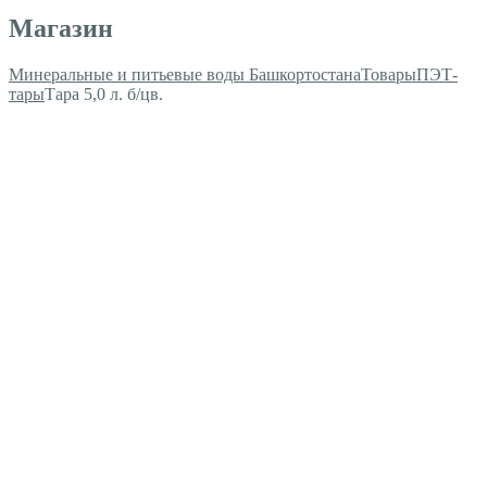
Магазин
Минеральные и питьевые воды Башкортостана
Товары
ПЭТ-
тары
Тара 5,0 л. б/цв.